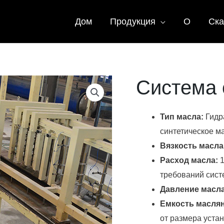
Дом
Продукция
О
Ска
Система 
Тип масла:
Гидр
синтетическое м
Вязкость масла
Расход масла:
1
требований сис
Давление масл
Емкость маслян
от размера устан