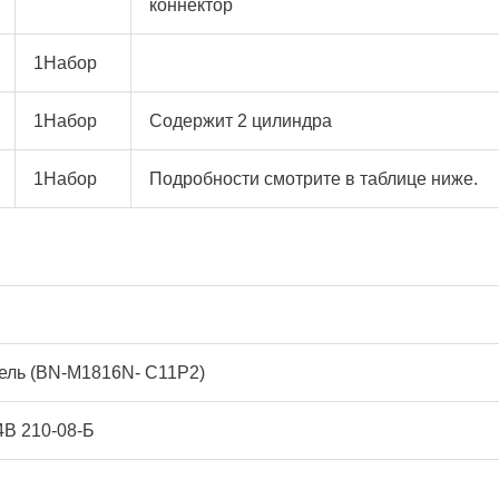
коннектор
1Набор
1Набор
Содержит 2 цилиндра
1Набор
Подробности смотрите в таблице ниже.
ель (BN-M1816N- C11P2)
4В 210-08-Б