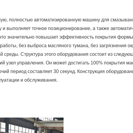
ную, полностью автоматизированную машину для смазывани
у и выполняет точное позиционирование, а также автомат
 что значительно повышает эффективность покрытия форм
работы, без выброса масляного тумана, без загрязнения о
 среды. Структура этого оборудования состоит из следующ
ий узел управления. Он может достигать 100% покрытия ма
очий период составляет 30 секунд. Конструкция оборудова
луатации и обслуживания.