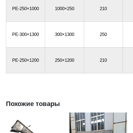
PE-250×1000
1000×250
210
PE-300×1300
300×1300
250
PE-250×1200
250×1200
210
Похожие товары