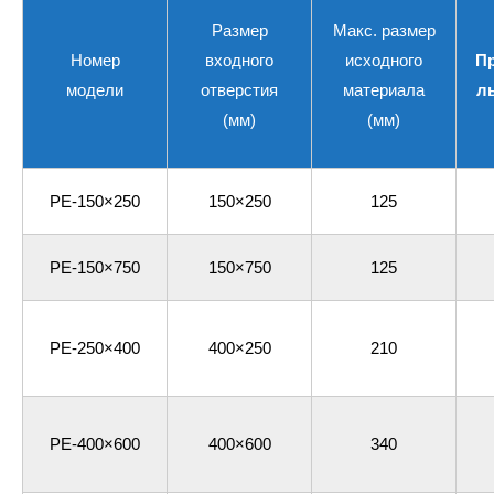
Размер
Макс. размер
Номер
входного
исходного
П
модели
отверстия
материала
ль
(мм)
(мм)
PE-150×250
150×250
125
PE-150×750
150×750
125
PE-250×400
400×250
210
PE-400×600
400×600
340