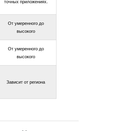
точных приложениях.
От умеренного до
высокого
От умеренного до
высокого
Зависит от региона