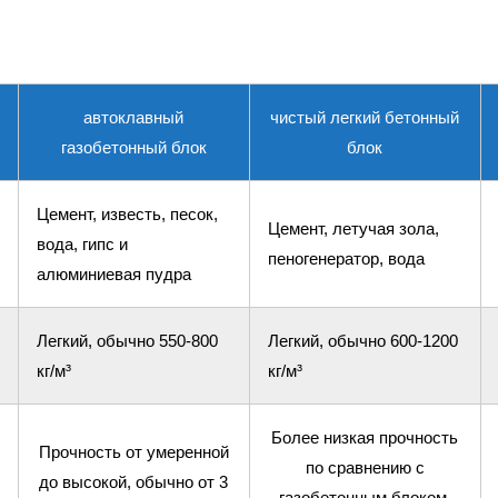
автоклавный
чистый легкий бетонный
газобетонный блок
блок
Цемент, известь, песок,
Цемент, летучая зола,
вода, гипс и
пеногенератор, вода
алюминиевая пудра
Легкий, обычно 550-800
Легкий, обычно 600-1200
кг/м³
кг/м³
Более низкая прочность
Прочность от умеренной
по сравнению с
до высокой, обычно от 3
газобетонным блоком,