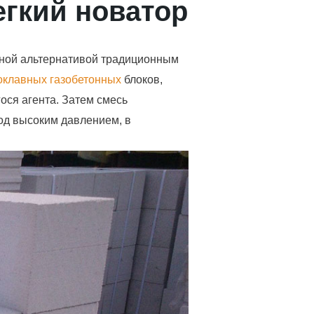
егкий новатор
рной альтернативой традиционным
оклавных газобетонных
блоков,
ося агента. Затем смесь
од высоким давлением, в